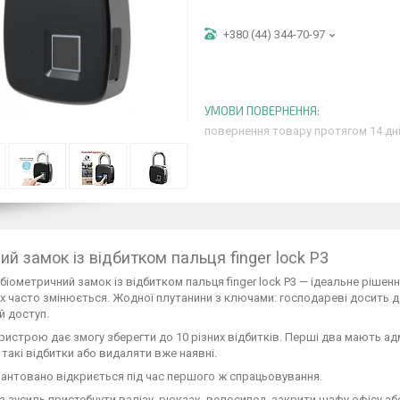
+380 (44) 344-70-97
повернення товару протягом 14 дн
ий замок із відбитком пальця finger lock P3
біометричний замок із відбитком пальця finger lock P3 — ідеальне рішен
х часто змінюється. Жодної плутанини з ключами: господареві досить 
й доступ.
ристрою дає змогу зберегти до 10 різних відбитків. Перші два мають ад
такі відбитки або видаляти вже наявні.
антовано відкриється під час першого ж спрацьовування.
 зусиль пристебнути валізу, рюкзак, велосипед, закрити шафу офісу або