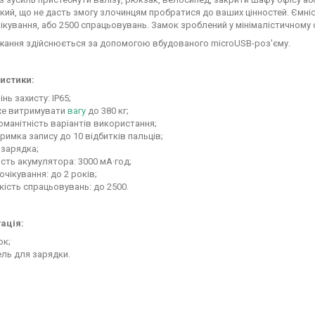
кий, що не дасть змогу злочинцям пробратися до ваших цінностей. Ємні
ікування, або 2500 спрацьовувань. Замок зроблений у мінімалістичному с
жання здійснюється за допомогою вбудованого microUSB-роз'єму.
истики:
інь захисту: IP65;
е витримувати
вагу
до 380 кг;
оманітність варіантів використання;
римка запису до 10 відбитків пальців;
 зарядка;
сть акумулятора: 3000 мА·год;
очікування: до 2 років;
кість спрацьовувань: до 2500.
ація:
ок;
ль для зарядки.