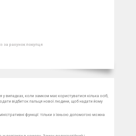
ів
за рахунок покупця
ня у випадках, коли замком має користуватися кілька осіб,
додати відбиток пальця нової людини, щоб надати йому
міністративні функції: тільки з їхньою допомогою можна
 ж повісити в комору. Замок вологостійкий і