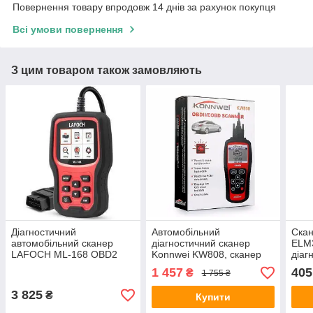
Повернення товару впродовж 14 днів за рахунок покупця
Всі умови повернення
З цим товаром також замовляють
Діагностичний
Автомобільний
Скан
автомобільний сканер
діагностичний сканер
ELM3
LAFOCH ML-168 OBD2
Konnwei KW808, сканер
діаг
для авто
1 457
405
₴
1 755 ₴
3 825
₴
Купити