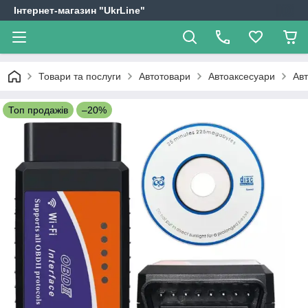
Інтернет-магазин "UkrLine"
Товари та послуги
Автотовари
Автоаксесуари
Ав
Топ продажів
–20%