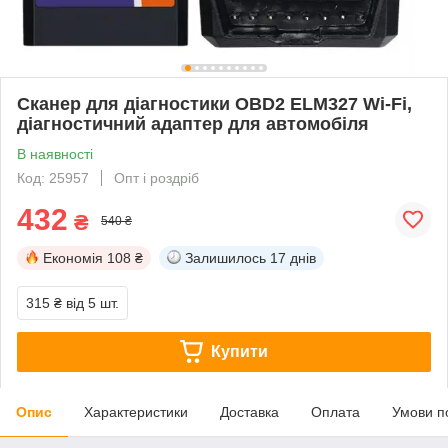
Сканер для діагностики OBD2 ELM327 Wi-Fi,
діагностичний адаптер для автомобіля
В наявності
Код: 25957
Опт і роздріб
432
₴
540 ₴
Економія
108 ₴
Залишилось
17 днів
315 ₴
від 5 шт.
Купити
Опис
Характеристики
Доставка
Оплата
Умови п