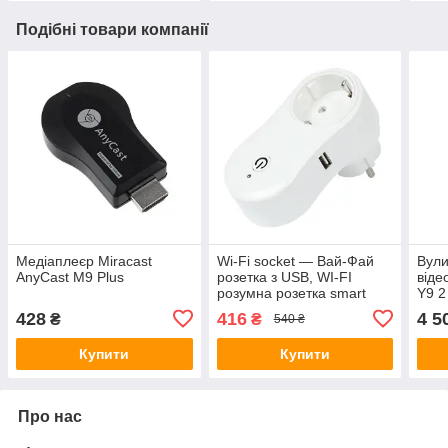
Подібні товари компанії
Медіаплеєр Miracast
Wi-Fi socket — Вай-Фай
Вули
AnyCast M9 Plus
розетка з USB, WI-FI
віде
розумна розетка smart
Y9 2
socket J2
пан
428
416
4 5
₴
₴
540 ₴
Купити
Купити
Про нас