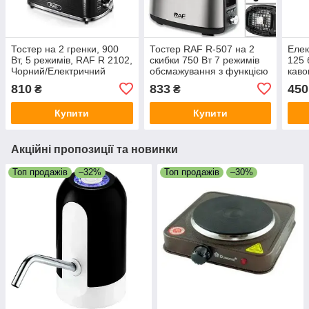
Тостер на 2 гренки, 900
Тостер RAF R-507 на 2
Елек
Вт, 5 режимів, RAF R 2102,
скибки 750 Вт 7 режимів
125 
Чорний/Електричний
обсмажування з функцією
каво
тостер подвійний/
підігрівання Чорний
чаше
810
833
450
₴
₴
Електростер для хліба
авт
Купити
Купити
Акційні пропозиції та новинки
Топ продажів
–32%
Топ продажів
–30%