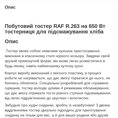
Опис
Побутовий тостер RAF R.263 на 650 Вт
тостерниця для підсмажування хліба
Опис
Тостер являє собою невелике кухонне пристосування,
виконане в класичному стилі чорного кольору. Завдяки своїй
зручній прямокутній формі, він може легко розміститися в
будь-якому, навіть найменшому куточку кухні.
Корпус виробу виконаний з якісного пластику, в процесі
роботи не нагрівається, що дає змогу торкатися до нього, не
боячись обпектися. Спеціально розроблений для справжніх
гурманів, тостер володіє цілими 4 режимами обсмажування,
що дає змогу отримати тости різного ступеня підсмажування,
від легко підрум'янених до хрустких і золотистих.
Забудьте про нудні сніданки, зробіть їх незабутніми! З двома
відділеннями тостер ідеально підходить для приготування
сніданку не тільки для вас, а й для вашої родини або друзів.