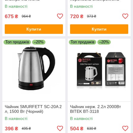
В наявності
В наявності
675
720
₴
₴
964 ₴
973 ₴
Купити
Купити
Топ продажів
–20%
Топ продажів
–20%
Чайник SMURFETT SC-20A 2
Чайник нерж. 2.2л 2000Вт
л, 1500 Вт (Чорний)
BITEK BT-3118
В наявності
В наявності
396
504
₴
₴
495 ₴
630 ₴