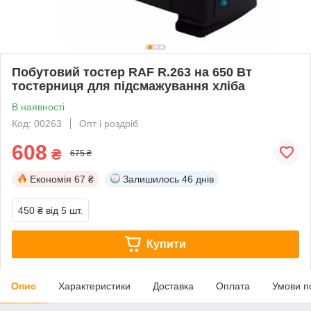
Побутовий тостер RAF R.263 на 650 Вт
тостерниця для підсмажування хліба
В наявності
Код: 00263
Опт і роздріб
608
₴
675 ₴
Економія
67 ₴
Залишилось
46 днів
450 ₴
від 5 шт.
Купити
Опис
Характеристики
Доставка
Оплата
Умови п