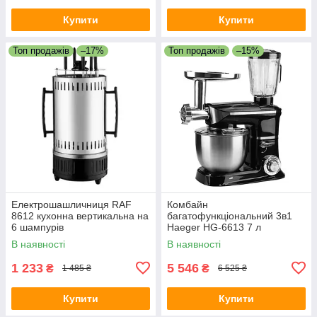
Купити
Купити
Топ продажів
–17%
Топ продажів
–15%
Електрошашличниця RAF
Комбайн
8612 кухонна вертикальна на
багатофункціональний 3в1
6 шампурів
Haeger HG-6613 7 л
В наявності
В наявності
1 233
5 546
₴
₴
1 485 ₴
6 525 ₴
Купити
Купити