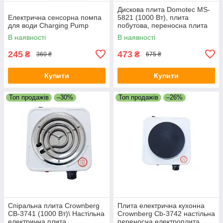
Дискова плита Domotec MS-
Електрична сенсорна помпа
5821 (1000 Вт), плита
для води Charging Pump
побутова, переносна плита
В наявності
В наявності
245
473
₴
₴
360 ₴
675 ₴
Купити
Купити
Топ продажів
–30%
Топ продажів
–26%
Спіральна плита Crownberg
Плита електрична кухонна
CB-3741 (1000 Вт)\ Настільна
Crownberg Cb-3742 настільна
електрична плита
переносна електроплита