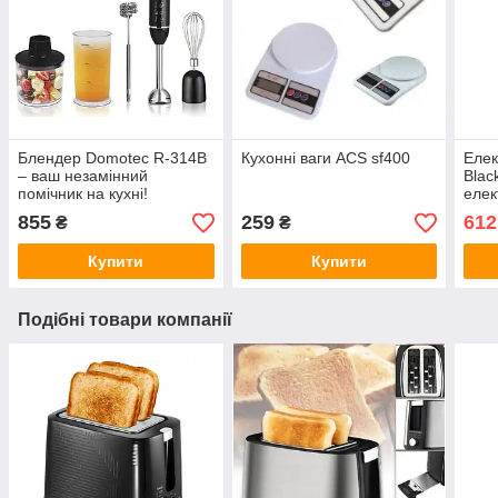
Блендер Domotec R-314В
Кухонні ваги ACS sf400
Елек
– ваш незамінний
Blac
помічник на кухні!
елек
Ідеальний для
855
259
612
₴
₴
подрібнення, змішування,
збивання та приготування
Купити
Купити
ніжної
Подібні товари компанії